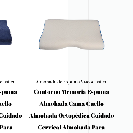
lástica
Almohada de Espuma Viscoelástica
Al
Espuma
Almohada Para Dormir De
Ali
ello
Cabeza Plana Para Bebés,
Cuidado
Espuma Viscoelástica
 Para
Transpirable Suave Para Evitar