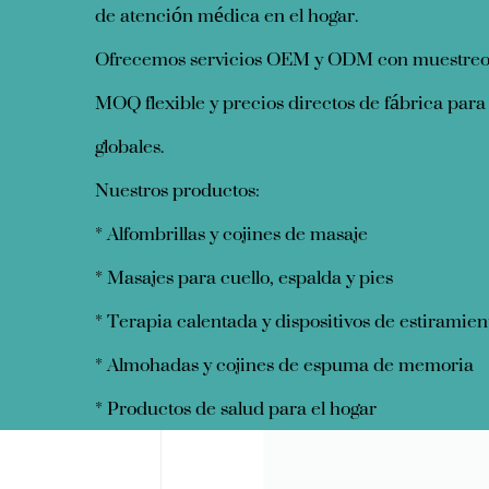
de atención médica en el hogar.
Ofrecemos servicios OEM y ODM con muestreo
MOQ flexible y precios directos de fábrica para 
globales.
Nuestros productos:
* Alfombrillas y cojines de masaje
* Masajes para cuello, espalda y pies
* Terapia calentada y dispositivos de estiramien
* Almohadas y cojines de espuma de memoria
* Productos de salud para el hogar