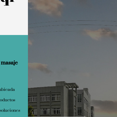
e masaje
 ubicada
roductos
soluciones