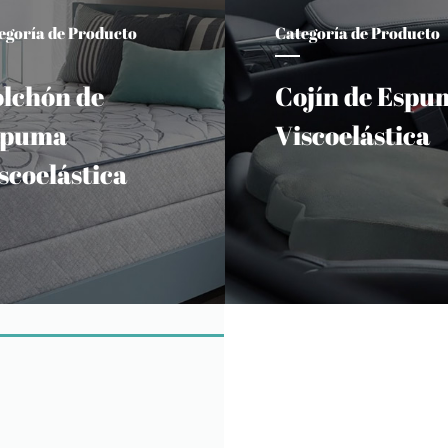
egoría de Producto
Categoría de Producto
lchón de
Cojín de Espu
spuma
Viscoelástica
scoelástica