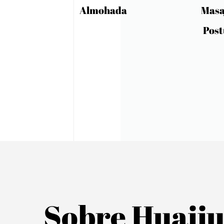
Masaje De Corrección De
Postura De Alta Calidad
Sobre Huajiu