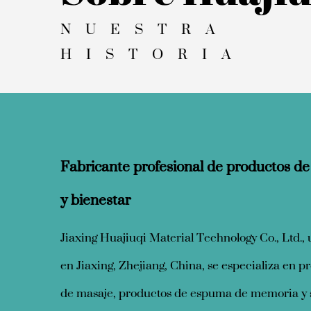
NUESTRA
HISTORIA
Fabricante profesional de productos d
y bienestar
Jiaxing Huajiuqi Material Technology Co., Ltd.,
en Jiaxing, Zhejiang, China, se especializa en p
de masaje, productos de espuma de memoria y 