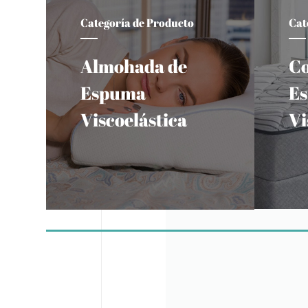
Categoría de Producto
Cat
Almohada de
Co
Espuma
E
Viscoelástica
Vi