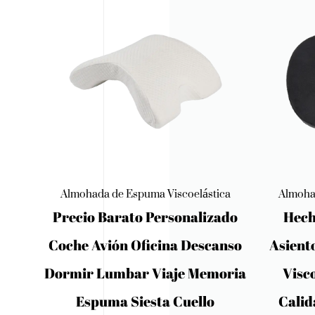
ica
Almohada de Espuma Viscoelástica
Almoha
ado
Hecho En China Cojín De
Conto
anso
Asiento De Coche De Espuma
Alm
oria
Viscoelástica Asiática De
Almoha
Calidad Superior Cojín De
Cerv