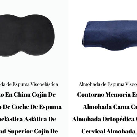
da de Espuma Viscoelástica
Almohada de Espuma Viscoe
rno Memoria Espuma
Contorno Memoria 
ohada Cama Cuello
Almohada Cama Cu
da Ortopédica Cuidado
Almohada Ortopédica 
ical Almohada Para
Cervical Almohada