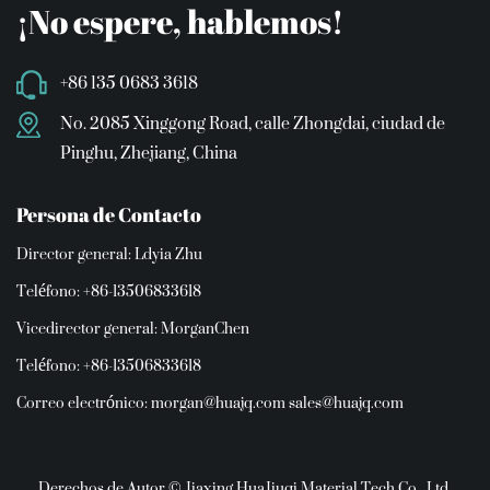
¡No espere, hablemos!
+86 135 0683 3618
No. 2085 Xinggong Road, calle Zhongdai, ciudad de
Pinghu, Zhejiang, China
Persona de Contacto
Director general: Ldyia Zhu
Teléfono: +86-13506833618
Vicedirector general: MorganChen
Teléfono: +86-13506833618
Correo electrónico:
morgan@huajq.com
sales@huajq.com
Derechos de Autor © Jiaxing HuaJiuqi Material Tech Co., Ltd.