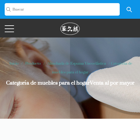
Inicio
/
Producto
/
Almohada de Espuma Viscoelástica
/
Categoría de
muebles para el hogar
Categoría de muebles para el hogarVenta al por mayor