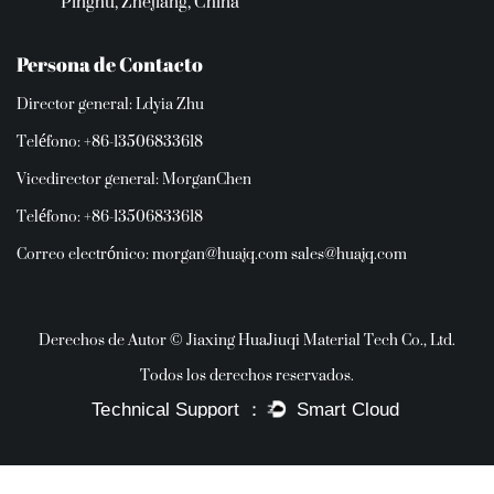
Pinghu, Zhejiang, China
Persona de Contacto
Director general: Ldyia Zhu
Teléfono: +86-13506833618
Vicedirector general: MorganChen
Teléfono: +86-13506833618
Correo electrónico:
morgan@huajq.com
sales@huajq.com
Derechos de Autor © Jiaxing HuaJiuqi Material Tech Co., Ltd.
Todos los derechos reservados.