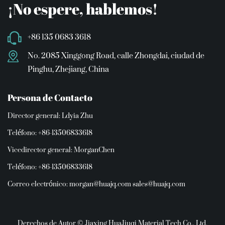
¡No espere, hablemos!
+86 135 0683 3618
No. 2085 Xinggong Road, calle Zhongdai, ciudad de
Pinghu, Zhejiang, China
Persona de Contacto
Director general: Ldyia Zhu
Teléfono: +86-13506833618
Vicedirector general: MorganChen
Teléfono: +86-13506833618
Correo electrónico:
morgan@huajq.com
sales@huajq.com
Derechos de Autor © Jiaxing HuaJiuqi Material Tech Co., Ltd.