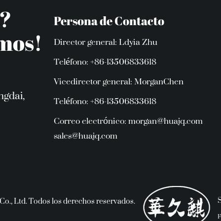
s?
Persona de Contacto
emos!
Director general: Ldyia Zhu
Teléfono: +86-13506833618
Vicedirector general: MorganChen
ngdai,
Teléfono: +86-13506833618
Correo electrónico:
morgan@huajq.com
sales@huajq.com
Co., Ltd. Todos los derechos reservados.
F