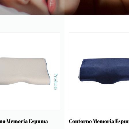
Producto
no Memoria Espuma
Contorno Memoria Espu