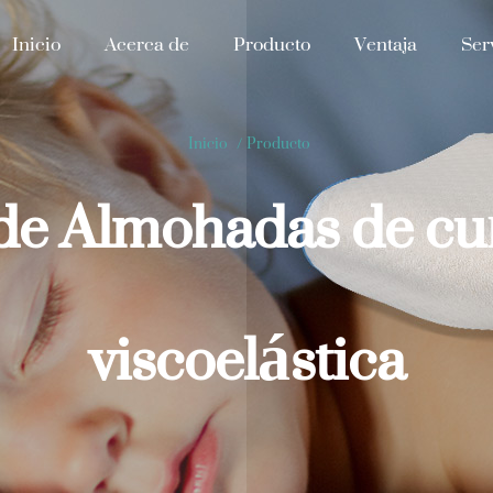
Inicio
Acerca de
Producto
Ventaja
Ser
Inicio
/
Producto
de Almohadas de c
viscoelástica