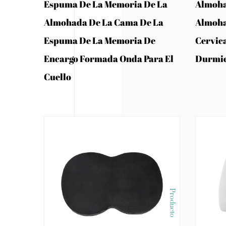
Espuma De La Memoria De La
Almoha
Almohada De La Cama De La
Almoha
Espuma De La Memoria De
Cervic
Encargo Formada Onda Para El
Durmie
Cuello
Producto