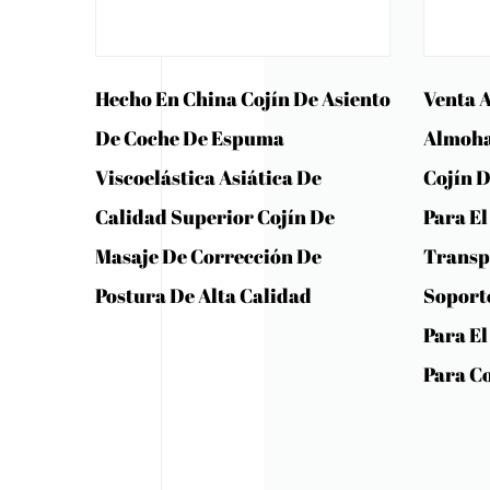
Hecho En China Cojín De Asiento
Venta A
De Coche De Espuma
Almoha
Viscoelástica Asiática De
Cojín 
Calidad Superior Cojín De
Para El
Masaje De Corrección De
Transpi
Postura De Alta Calidad
Soport
Para El
Para C