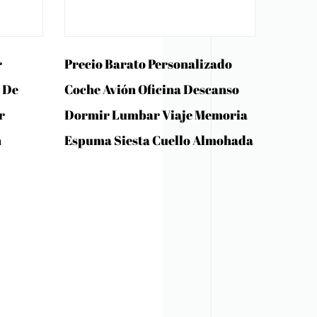
r
Precio Barato Personalizado
 De
Coche Avión Oficina Descanso
r
Dormir Lumbar Viaje Memoria
n
Espuma Siesta Cuello Almohada