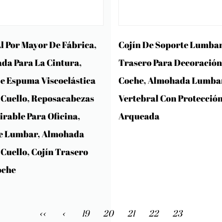
l Por Mayor De Fábrica,
Cojín De Soporte Lumba
da Para La Cintura,
Trasero Para Decoración
De Espuma Viscoelástica
Coche, Almohada Lumba
 Cuello, Reposacabezas
Vertebral Con Protecció
rable Para Oficina,
Arqueada
e Lumbar, Almohada
 Cuello, Cojín Trasero
oche
‹‹
‹
19
20
21
22
23