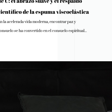
de U: el abrazo suave y el respaldo
científico de la espuma viscoelástica
n la acelerada vida moderna, encontrar paz y
onsuelo se ha convertido en el consuelo espiritual...