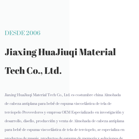
DESDE 2006
Jiaxing HuaJiuqi Material
Tech Co., Ltd.
Jiaxing HuaJiuqi Material Tech Co., Ltd. es
costumbre china Almohada
de cabeza antiplana para bebé de espuma viscoelástica de tela de
terciopelo Proveedores y empresa OEM
Especializado en investigación y
desarrollo, diseño, producción y venta de Almohada de cabeza antiplana
para bebé de espuma viscoelástica de tela de terciopelo, se especializa en
productos de masaje, productos de espuma de memoria y soluciones de