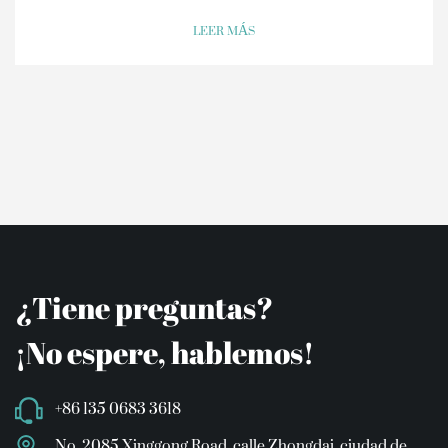
LEER MÁS
¿Tiene preguntas?
¡No espere, hablemos!
+86 135 0683 3618
No. 2085 Xinggong Road, calle Zhongdai, ciudad de