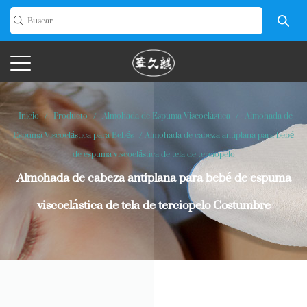
Inicio
/
Producto
/
Almohada de Espuma Viscoelástica
/
Almohada de
Espuma Viscoelástica para Bebés
/
Almohada de cabeza antiplana para bebé
de espuma viscoelástica de tela de terciopelo
Almohada de cabeza antiplana para bebé de espuma
viscoelástica de tela de terciopelo Costumbre