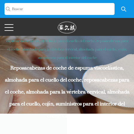
Inicio
/
Producto
/
Almohada de Espuma Viscoelástica
/
Almohada de
Espuma Viscoelástica para el Cuello del Coche
/
Reposacabezas de coche de
espuma viscoelástica, almohada para el cuello del coche, reposacabezas para
el coche, almohada para la vértebra cervical, almohada para el cuello, cojín,
suministros para el interior del coche
Reposacabezas de coche de espuma viscoelástica,
almohada para el cuello del coche, reposacabezas para
el coche, almohada para la vértebra cervical, almohada
para el cuello, cojín, suministros para el interior del
coche Costumbre