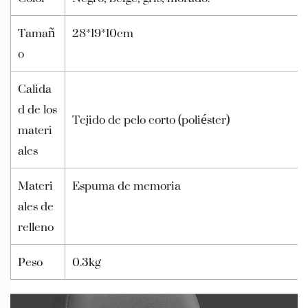
Tamañ
28*19*10cm
o
Calida
d de los
Tejido de pelo corto (poliéster)
materi
ales
Materi
Espuma de memoria
ales de
relleno
Peso
0.3kg