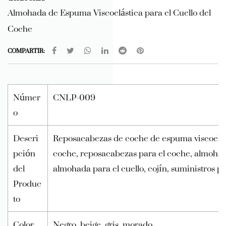
Almohada de Espuma Viscoelástica para el Cuello del
Coche
COMPARTIR:
Númer
CNLP-009
o
Descri
Reposacabezas de coche de espuma viscoelást
pción
coche, reposacabezas para el coche, almohada
del
almohada para el cuello, cojín, suministros pa
Produc
to
Color
Negro, beige, gris, morado.