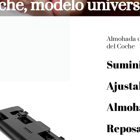
oche, modelo univer
Almohada de
del Coche
Sumini
Ajusta
Almoha
Reposa