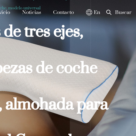
oche, modelo universal
vicio
Noticias
Contacto
En
Buscar
de tres ejes,
bezas de coche
o, almohada para