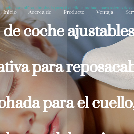
 coche para niños, almohada para el cuello, almohada para asiento de c
Inicio
Acerca de
Producto
Ventaja
Ser
de coche ajustables 
tiva para reposaca
ohada para el cuell