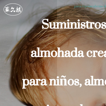
para reposacabezas de
Suministros 
almohada crea
para niños, alm