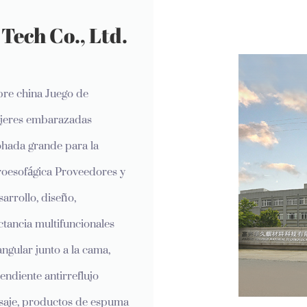
Tech Co., Ltd.
re china Juego de
mujeres embarazadas
Más de 16 años de experiencia
ohada grande para la
troesofágica Proveedores y
arrollo, diseño,
ctancia multifuncionales
gular junto a la cama,
ndiente antirreflujo
asaje, productos de espuma