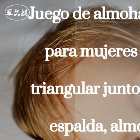
Juego de almoha
para mujeres
triangular junt
espalda, alm