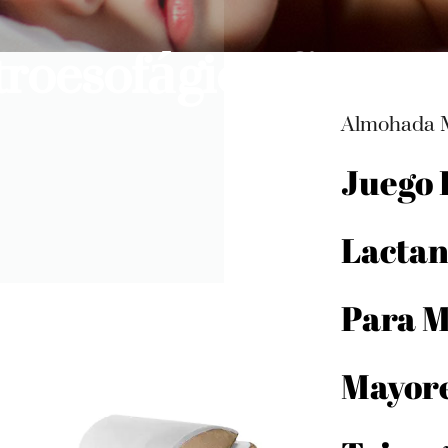
troesofágica Costu
Almohada M
Juego 
Lactan
Para 
Mayor