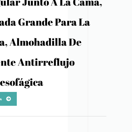
ular Junto A La Cama,
ada Grande Para La
a, Almohadilla De
nte Antirreflujo
esofágica
s