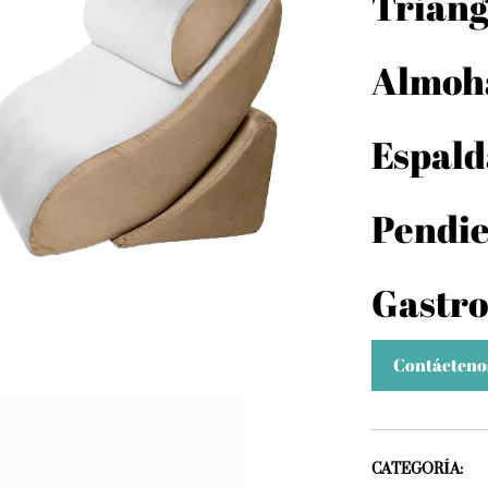
Triang
Almoh
Espald
Pendie
Gastro
Contácteno
CATEGORÍA: