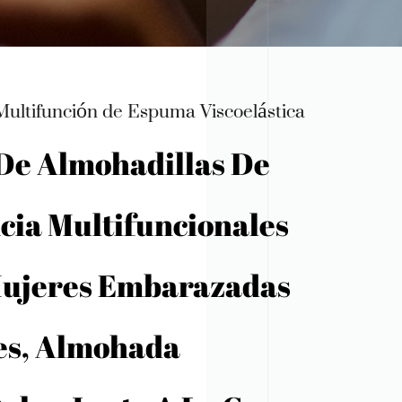
mbre
ultifunción de Espuma Viscoelástica
De Almohadillas De
cia Multifuncionales
Mujeres Embarazadas
es, Almohada