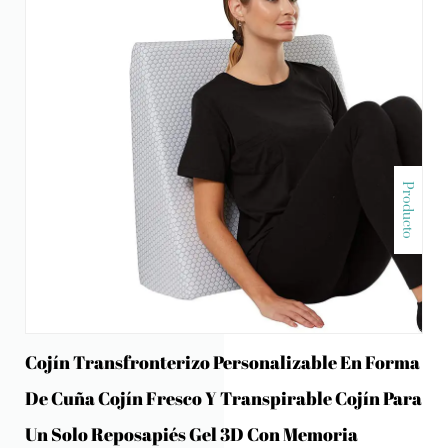
Producto
Cojín Transfronterizo Personalizable En Forma
De Cuña Cojín Fresco Y Transpirable Cojín Para
Un Solo Reposapiés Gel 3D Con Memoria