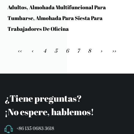
Adultos, Almohada Multifuncional Para
Tumbarse, Almohada Para Siesta Para
Trabajadores De Oficina
‹‹
‹
4
5
6
7
8
›
››
¿Tiene preguntas?
¡No espere, hablemos!
+86 135 0683 3618